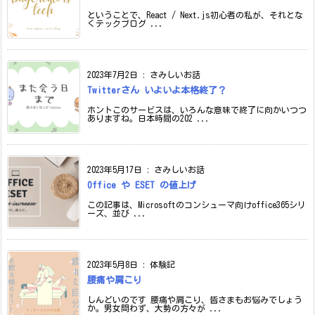
ということで、React / Next.js初心者の私が、それとな
くテックブログ ...
2023年7月2日
:
さみしいお話
Twitterさん いよいよ本格終了？
ホントこのサービスは、いろんな意味で終了に向かいつつ
ありますね。日本時間の202 ...
2023年5月17日
:
さみしいお話
Office や ESET の値上げ
この記事は、Microsoftのコンシューマ向けoffice365シリ
ーズ、並び ...
2023年5月8日
:
体験記
腰痛や肩こり
しんどいのです 腰痛や肩こり、皆さまもお悩みでしょう
か。男女問わず、大勢の方々が ...