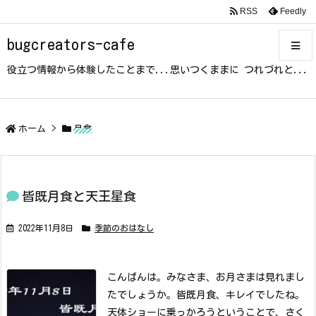
RSS
Feedly
bugcreators-cafe
役立つ情報から体験したことまで...思いつくままに つれづれと...
メニュ
サイド
ホーム
>
月食
前へ
皆既月食と天王星食
次へ
2022年11月8日
季節のおはなし
検索
こんばんは。みなさま、お月さまは見れまし
たでしょうか。
皆既月食、キレイでしたね。
天体ショーに乗っかろうということで、さく