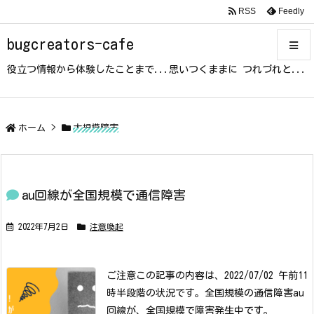
RSS
Feedly
bugcreators-cafe
役立つ情報から体験したことまで...思いつくままに つれづれと...
メニュ
サイド
ホーム
>
大規模障害
前へ
au回線が全国規模で通信障害
次へ
2022年7月2日
注意喚起
検索
ご注意
この記事の内容は、2022/07/02 午前11
時半段階の状況です。
全国規模の通信障害
au
回線が、全国規模で障害発生中です。