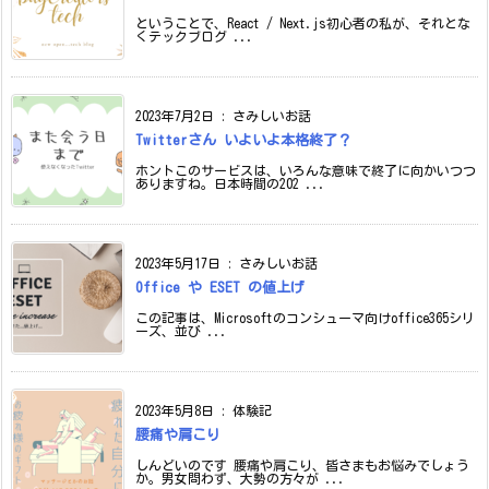
ということで、React / Next.js初心者の私が、それとな
くテックブログ ...
2023年7月2日
:
さみしいお話
Twitterさん いよいよ本格終了？
ホントこのサービスは、いろんな意味で終了に向かいつつ
ありますね。日本時間の202 ...
2023年5月17日
:
さみしいお話
Office や ESET の値上げ
この記事は、Microsoftのコンシューマ向けoffice365シリ
ーズ、並び ...
2023年5月8日
:
体験記
腰痛や肩こり
しんどいのです 腰痛や肩こり、皆さまもお悩みでしょう
か。男女問わず、大勢の方々が ...