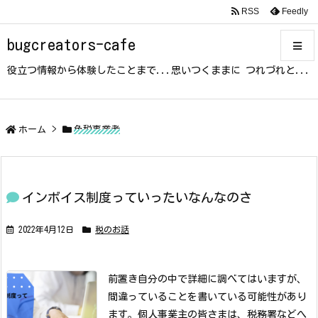
RSS
Feedly
bugcreators-cafe
役立つ情報から体験したことまで...思いつくままに つれづれと...
メニュ
サイド
ホーム
>
免税事業者
前へ
インボイス制度っていったいなんなのさ
次へ
2022年4月12日
税のお話
検索
前置き
自分の中で詳細に調べてはいますが、
間違っていることを書いている可能性があり
ます。
個人事業主の皆さまは、税務署などへ