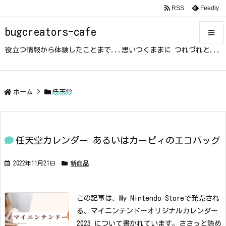
RSS
Feedly
bugcreators-cafe
役立つ情報から体験したことまで...思いつくままに つれづれと...
メニュ
サイド
ホーム
>
任天堂
前へ
任天堂カレンダー あるいはカービィのエコバッグ
次へ
2022年11月21日
新商品
検索
この記事は、My Nintendo Storeで発売され
る、マイニンテンドーオリジナルカレンダー
2023 について書かれています。
ささっと読め