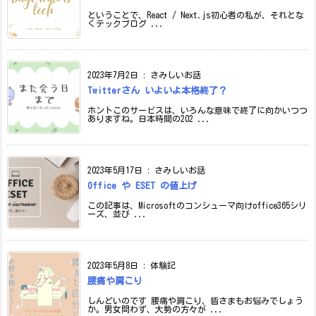
ということで、React / Next.js初心者の私が、それとな
くテックブログ ...
2023年7月2日
:
さみしいお話
Twitterさん いよいよ本格終了？
ホントこのサービスは、いろんな意味で終了に向かいつつ
ありますね。日本時間の202 ...
2023年5月17日
:
さみしいお話
Office や ESET の値上げ
この記事は、Microsoftのコンシューマ向けoffice365シリ
ーズ、並び ...
2023年5月8日
:
体験記
腰痛や肩こり
しんどいのです 腰痛や肩こり、皆さまもお悩みでしょう
か。男女問わず、大勢の方々が ...