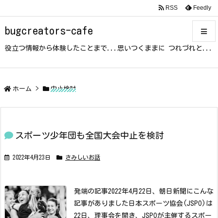
RSS
Feedly
bugcreators-cafe
役立つ情報から体験したことまで...思いつくままに つれづれと...
メニュ
サイド
ホーム
>
中止検討
前へ
スポーツ少年団も全国大会中止を検討
次へ
2022年4月23日
さみしいお話
検索
発端の記事
2022年4月22日、朝日新聞にこんな
記事がありました
日本スポーツ協会(JSPO)は
22日、理事会を開き、JSPOが主催するスポー