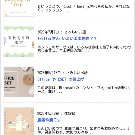
ということで、React / Next.js初心者の私が、それとな
くテックブログ ...
2023年7月2日
:
さみしいお話
Twitterさん いよいよ本格終了？
ホントこのサービスは、いろんな意味で終了に向かいつつ
ありますね。日本時間の202 ...
2023年5月17日
:
さみしいお話
Office や ESET の値上げ
この記事は、Microsoftのコンシューマ向けoffice365シリ
ーズ、並び ...
2023年5月8日
:
体験記
腰痛や肩こり
しんどいのです 腰痛や肩こり、皆さまもお悩みでしょう
か。男女問わず、大勢の方々が ...