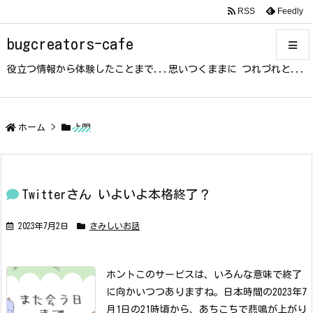
RSS
Feedly
bugcreators-cafe
役立つ情報から体験したことまで...思いつくままに つれづれと...
メニュ
サイド
ホーム
>
上限
前へ
Twitterさん いよいよ本格終了？
次へ
2023年7月2日
さみしいお話
検索
ホントこのサービスは、いろんな意味で終了
に向かいつつありますね。
日本時間の2023年7
月1日の21時頃から、あちこちで悲鳴が上がり