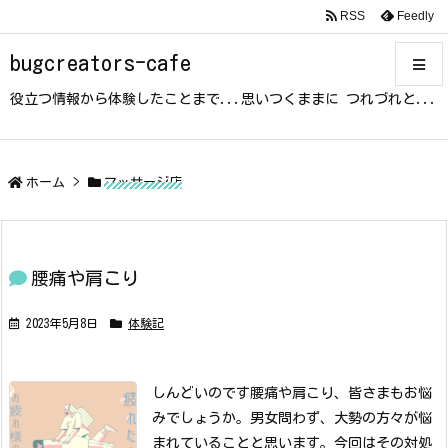
RSS
Feedly
bugcreators-cafe
役立つ情報から体験したことまで...思いつくままに つれづれと...
メニュ
サイド
ホーム
>
マッサージ店
前へ
腰痛や肩こり
次へ
2023年5月8日
体験記
検索
しんどいのです
腰痛や肩こり、皆さまもお悩
みでしょうか。
男女問わず、大勢の方々が悩
まれていることと思います。
今回はその対処