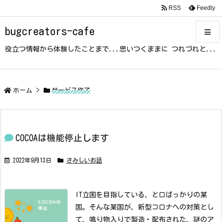
RSS
Feedly
bugcreators-cafe
役立つ情報から体験したことまで...思いつくままに つれづれと...
メニュ
サイド
ホーム
>
サービス終了
前へ
COCOAは機能停止します
次へ
2022年9月13日
さみしいお話
検索
IT立国を目指している、と口ばっかりの某
国。
そんな某国が、新型コロナへの対策とし
て、鳴り物入りで製造・配布された、謎のア