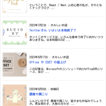
ということで、React / Next.js初心者の私が、それとな
くテックブログ ...
2023年7月2日
:
さみしいお話
Twitterさん いよいよ本格終了？
ホントこのサービスは、いろんな意味で終了に向かいつつ
ありますね。日本時間の202 ...
2023年5月17日
:
さみしいお話
Office や ESET の値上げ
この記事は、Microsoftのコンシューマ向けoffice365シリ
ーズ、並び ...
2023年5月8日
:
体験記
腰痛や肩こり
しんどいのです 腰痛や肩こり、皆さまもお悩みでしょう
か。男女問わず、大勢の方々が ...