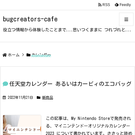
RSS
Feedly
bugcreators-cafe
役立つ情報から体験したことまで...思いつくままに つれづれと...
メニュ
サイド
ホーム
>
カレンダー
前へ
任天堂カレンダー あるいはカービィのエコバッグ
次へ
2022年11月21日
新商品
検索
この記事は、My Nintendo Storeで発売され
る、マイニンテンドーオリジナルカレンダー
2023 について書かれています。
ささっと読め