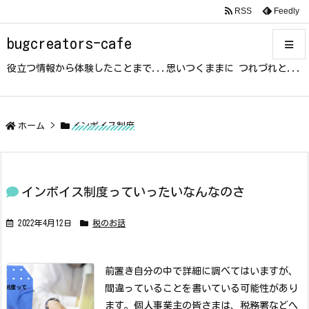
RSS
Feedly
bugcreators-cafe
役立つ情報から体験したことまで...思いつくままに つれづれと...
メニュ
サイド
ホーム
>
インボイス制度
前へ
インボイス制度っていったいなんなのさ
次へ
2022年4月12日
税のお話
検索
前置き
自分の中で詳細に調べてはいますが、
間違っていることを書いている可能性があり
ます。
個人事業主の皆さまは、税務署などへ